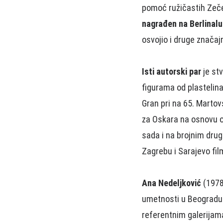
pomoć ružičastih Ze
nagrađen na Berlinal
osvojio i druge značaj
Isti autorski par
je stv
figurama od plastelina
Gran pri na 65. Martov
za Oskara na osnovu os
sada i na brojnim drug
Zagrebu i Sarajevo film
Ana Nedeljković
(1978,
umetnosti u Beogradu. 
referentnim galerijam