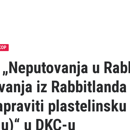
KOP
 „Neputovanja u Rab
anja iz Rabbitlanda (
praviti plastelinsku
ju)“ u DKC-u