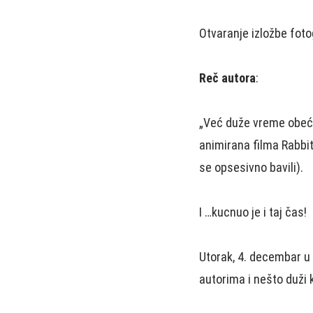
Otvaranje izložbe foto
Reč autora
:
„Već duže vreme obeća
animirana filma Rabbit
se opsesivno bavili).
I …kucnuo je i taj čas!
Utorak, 4. decembar u 
autorima i nešto duži 