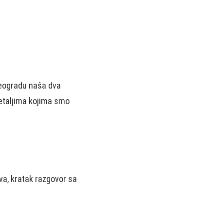
Beogradu naša dva
detaljima kojima smo
va, kratak razgovor sa