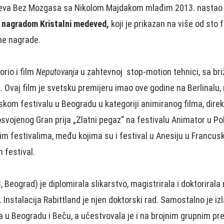
čeva Bez Mozgasa sa Nikolom Majdakom mlađim 2013. nasta
u nagradom Kristalni medeved,
koji je prikazan na više od sto 
ne nagrade.
orio i film
Neputovanja
u zahtevnoj stop-motion tehnici, sa bri
. Ovaj film je svetsku premijeru imao ove godine na Berlinalu,
skom festivalu u Beogradu u kategoriji animiranog filma, direk
vojenog Gran prija „Zlatni pegaz“ na festivalu Animator u Pol
im festivalima, među kojima su i festival u Anesiju u Francus
 festival.
 Beograd) je diplomirala slikarstvo, magistrirala i doktorirala 
Instalacija Rabittland je njen doktorski rad. Samostalno je izl
a u Beogradu i Beču, a učestvovala je i na brojnim grupnim pr