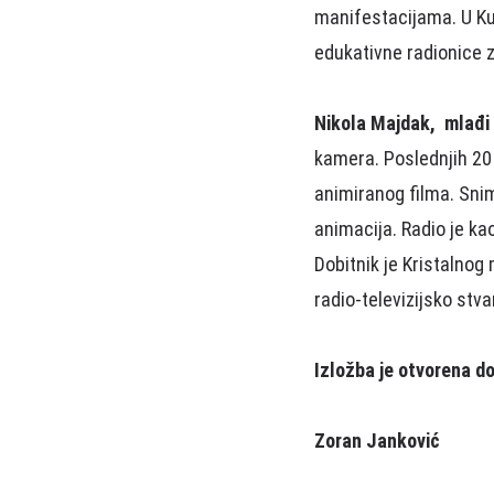
manifestacijama. U K
edukativne radionice z
Nikola Majdak, mlađi
kamera. Poslednjih 20 
animiranog filma. Snim
animacija. Radio je ka
Dobitnik je Kristalno
radio-televizijsko stva
Izložba je otvorena d
Zoran Janković