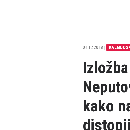
04.12.2018 |
KALEIDOS
Izložba
Neputov
kako na
distopi