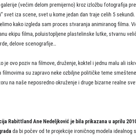
 galerije (većim delom premijerno) kroz izložbu fotografija 
i“ svet iza scene, svet u kome jedan dan traje celih 5 sekundi
elimo kako izgleda sam proces stvaranja animiranog filma. Vid
nu ekipu filma, poluistopljene plastelinske lutke, stvarnu veli
orde, delove scenografije…
o je ovo poziv na filmove, druženje, koktel i jednu malu ali isk
filmovima su zapravo neke ozbiljne političke teme smeštene
uzoru na naše neposredno okruženje i druge bizarne realne sve
cija Rabittland Ane Nedeljković je bila prikazana u aprilu 2010.
grada
da bi počev od te projekcije ironičnog modela idealnog 