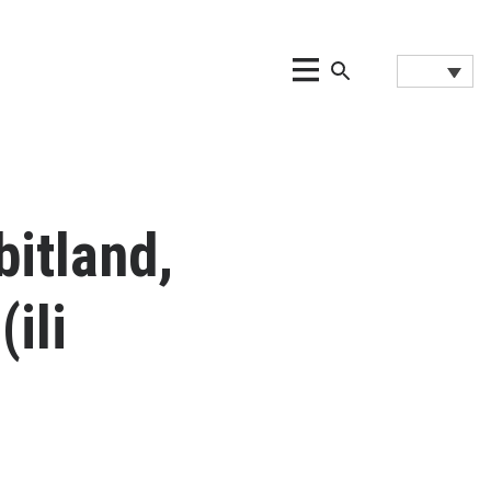
bitland,
ili