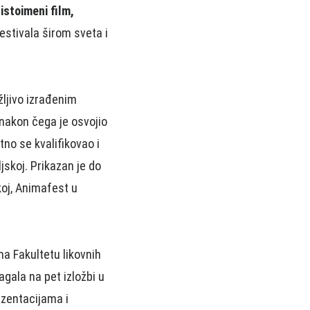
o
istoimeni film,
festivala širom sveta i
žljivo izrađenim
 nakon čega je osvojio
tno se kvalifikovao i
jskoj. Prikazan je do
koj, Animafest u
na Fakultetu likovnih
agala na pet izložbi u
ezentacijama i