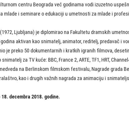
ulturnom centru Beograda već godinama vodi izuzetno uspešn
a mlade i seminare o edukaciji u umetnosti za mlade i profes
(1972, Ljubljana) je diplomirao na Fakultetu dramskih umetnos
godina aktivan kao snimatelj, animator, reditelj, predavač i vod
io je preko 50 dokumentarnih i kratkih igranih filmova, deset
o snimatelj za TV kuće: BBC, France 2, ARTE, TF1, HRT, Channel
g medveda na Berlinskom filmskom festivalu, Nagrade grada Be
ralaštvo, kao i drugih važnih nagrada za animaciju i snimateljs
o 18. decembra 2018. godine.