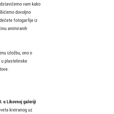
predstavićemo vam kako
. Bićemo dovoljno
ećete fotogarfije iz
činu animiranih
renu izložbu, ono o
 u plastelinske
tove.
 u Likovnoj galeriji
sveta kreiranog uz