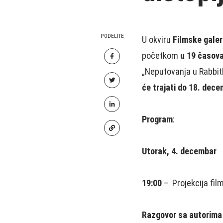
PODELITE
U okviru
Filmske galer
početkom
u 19 časov
„Neputovanja u Rabbitl
će trajati do 18. dec
Program
:
Utorak, 4. decembar
19:00
– Projekcija fil
Razgovor sa autorima