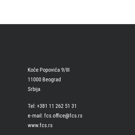
Koče Popovića 9/III
11000 Beograd
Srbija
Tel: +381 11 262 51 31
e-mail: fcs.office@fcs.rs
www.fcs.rs