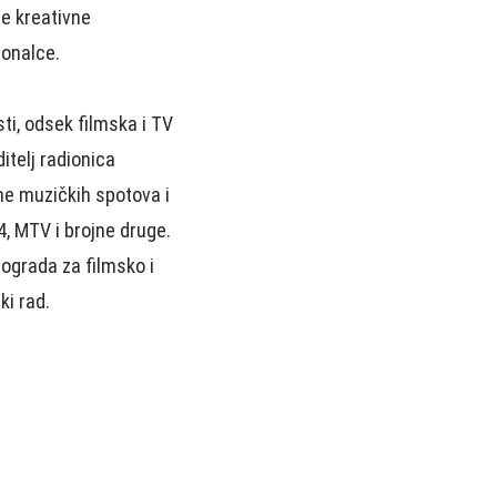
e kreativne
ionalce.
ti, odsek filmska i TV
itelj radionica
ine muzičkih spotova i
4, MTV i brojne druge.
ograda za filmsko i
ki rad.