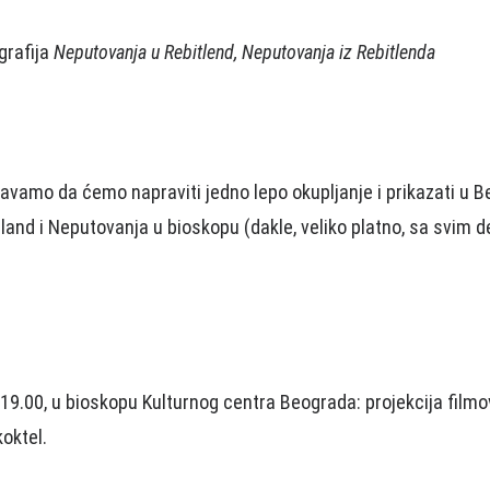
grafija
Neputovanja u Rebitlend, Neputovanja iz Rebitlenda
vamo da ćemo napraviti jedno lepo okupljanje i prikazati u 
land i Neputovanja u bioskopu (dakle, veliko platno, sa svim 
19.00, u bioskopu Kulturnog centra Beograda: projekcija filmo
koktel.