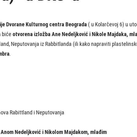
ije Dvorane Kulturnog centra Beograda
( u Kolarčevoj 6) u ut
a
biće
otvorena izložba
Ane Nedeljković i Nikole Majdaka, ml
and, Neputovanja iz Rabbitlanda (ili kako napraviti plastelinsk
embra
.
mova Rabittland i Neputovanja
 Anom Nedeljković i Nikolom Majdakom, mlađim