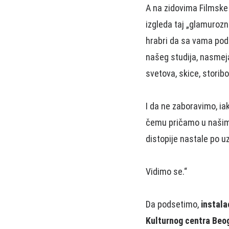
A na zidovima Filmske
izgleda taj „glamurozn
hrabri da sa vama pod
našeg studija, nasmeja
svetova, skice, storib
I da ne zaboravimo, iak
čemu pričamo u našim 
distopije nastale po 
Vidimo se.“
Da podsetimo,
instala
Kulturnog centra Beo