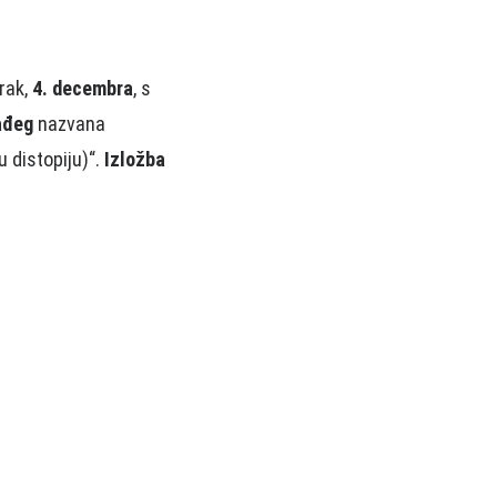
orak,
4. decembra
, s
ađeg
nazvana
u distopiju)“.
Izložba