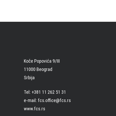
Koče Popovića 9/III
11000 Beograd
Srbija
Tel: +381 11 262 51 31
e-mail: fcs.office@fcs.rs
www.fcs.rs