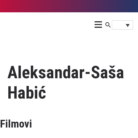
Aleksandar-Saša
Habić
Filmovi