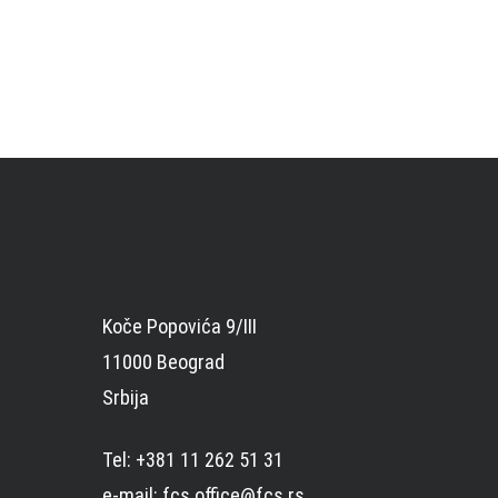
Koče Popovića 9/III
11000 Beograd
Srbija
Tel: +381 11 262 51 31
e-mail: fcs.office@fcs.rs