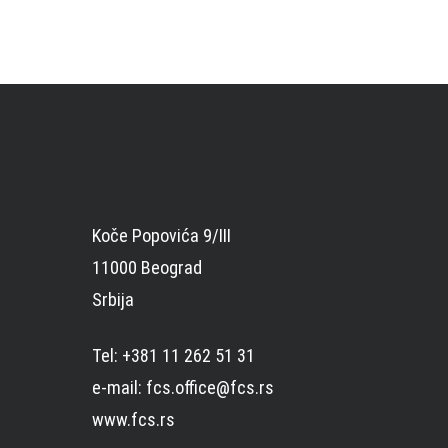
Koče Popovića 9/III
11000 Beograd
Srbija
Tel: +381 11 262 51 31
e-mail: fcs.office@fcs.rs
www.fcs.rs