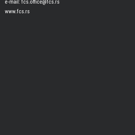
e-mail: fcs.office@fcs.rs
www.fcs.rs