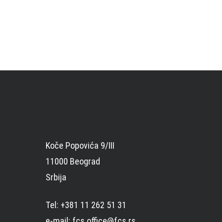
Koče Popovića 9/III
11000 Beograd
Srbija
Tel: +381 11 262 51 31
e-mail: fcs.office@fcs.rs