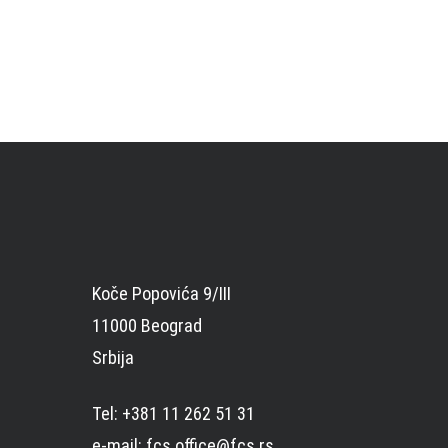
Koče Popovića 9/III
11000 Beograd
Srbija
Tel: +381 11 262 51 31
e-mail: fcs.office@fcs.rs