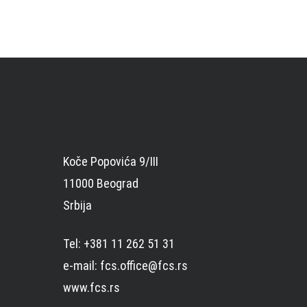
Koče Popovića 9/III
11000 Beograd
Srbija
Tel: +381 11 262 51 31
e-mail: fcs.office@fcs.rs
www.fcs.rs