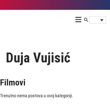
Duja Vujisić
Filmovi
Trenutno nema postova u ovoj kategoriji.