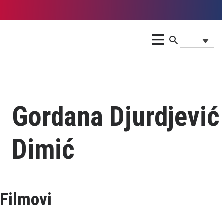
Gordana Djurdjević
Dimić
Filmovi