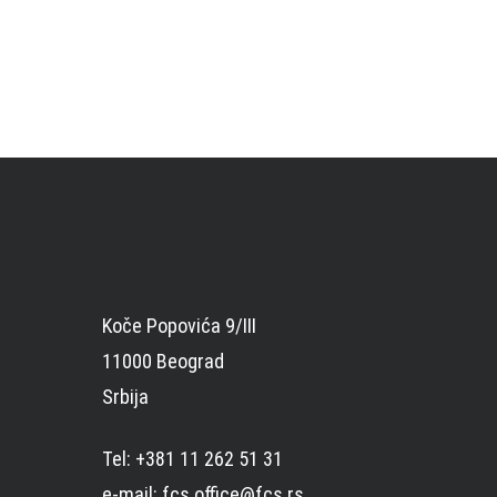
Koče Popovića 9/III
11000 Beograd
Srbija
Tel: +381 11 262 51 31
e-mail: fcs.office@fcs.rs