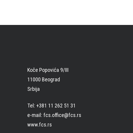
Koče Popovića 9/III
11000 Beograd
Srbija
Tel: +381 11 262 51 31
e-mail: fcs.office@fcs.rs
www.fcs.rs