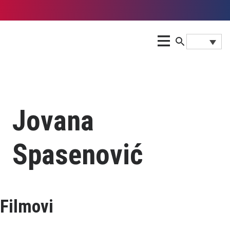
Jovana
Spasenović
Filmovi