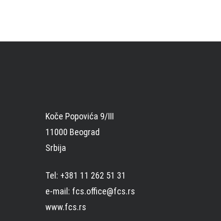
Koče Popovića 9/III
11000 Beograd
Srbija
Tel: +381 11 262 51 31
e-mail: fcs.office@fcs.rs
www.fcs.rs