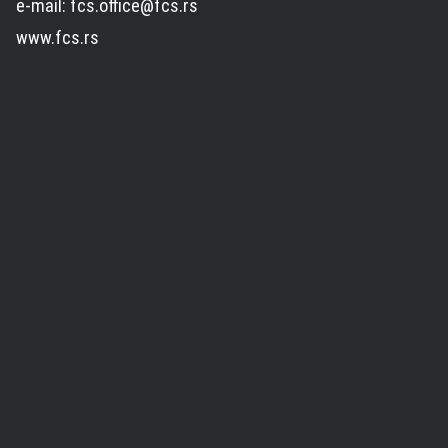
e-mail: fcs.office@fcs.rs
www.fcs.rs