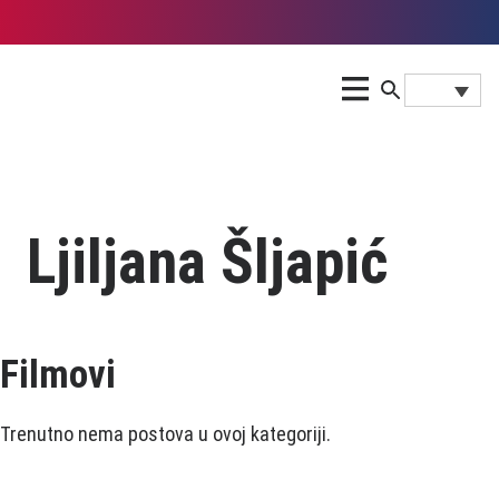
Ljiljana Šljapić
Filmovi
Trenutno nema postova u ovoj kategoriji.