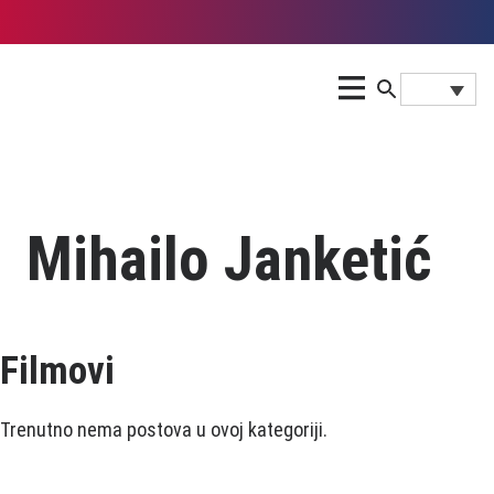
Mihailo Janketić
Filmovi
Trenutno nema postova u ovoj kategoriji.