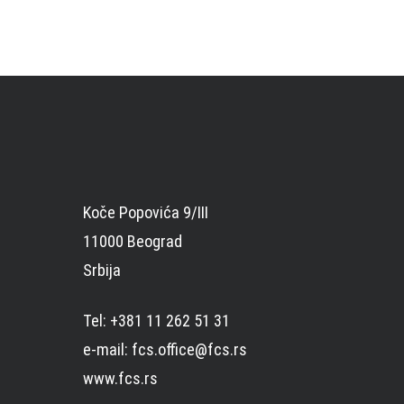
Koče Popovića 9/III
11000 Beograd
Srbija
Tel: +381 11 262 51 31
e-mail: fcs.office@fcs.rs
www.fcs.rs