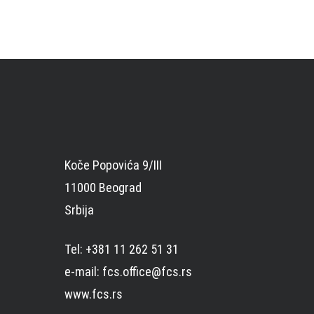
Koče Popovića 9/III
11000 Beograd
Srbija
Tel: +381 11 262 51 31
e-mail: fcs.office@fcs.rs
www.fcs.rs