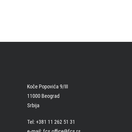
Koče Popovića 9/III
11000 Beograd
Srbija
Tel: +381 11 262 51 31
e-mail: fcs.office@fcs.rs