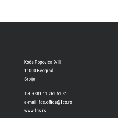
Koče Popovića 9/III
11000 Beograd
Srbija
Tel: +381 11 262 51 31
e-mail: fcs.office@fcs.rs
www.fcs.rs