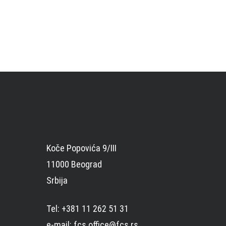
Koče Popovića 9/III
11000 Beograd
Srbija
Tel: +381 11 262 51 31
e-mail: fcs.office@fcs.rs