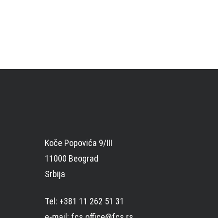
Koče Popovića 9/III
11000 Beograd
Srbija
Tel: +381 11 262 51 31
e-mail: fcs.office@fcs.rs