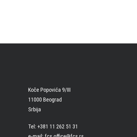
Koče Popovića 9/III
11000 Beograd
Srbija
Tel: +381 11 262 51 31
e-mail: fcs.office@fcs.rs