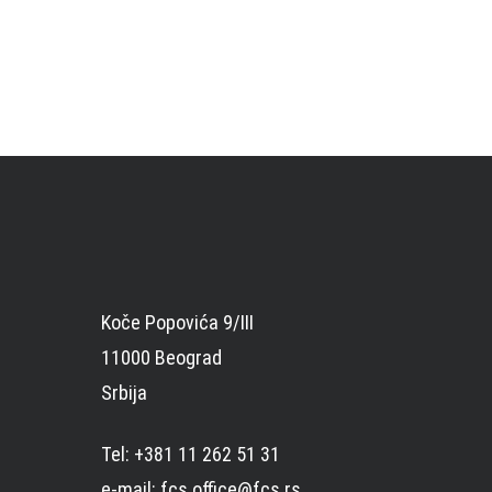
Koče Popovića 9/III
11000 Beograd
Srbija
Tel: +381 11 262 51 31
e-mail: fcs.office@fcs.rs