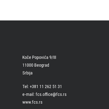
Koče Popovića 9/III
11000 Beograd
Srbija
Tel: +381 11 262 51 31
e-mail: fcs.office@fcs.rs
www.fcs.rs