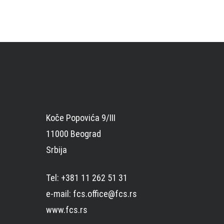
Koče Popovića 9/III
11000 Beograd
Srbija
Tel: +381 11 262 51 31
e-mail: fcs.office@fcs.rs
www.fcs.rs