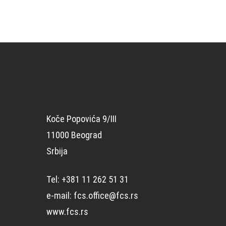
Koče Popovića 9/III
11000 Beograd
Srbija
Tel: +381 11 262 51 31
e-mail: fcs.office@fcs.rs
www.fcs.rs