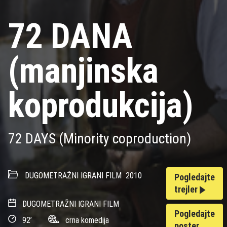
72 DANA
(manjinska
koprodukcija)
72 DAYS (Minority coproduction)
DUGOMETRAŽNI IGRANI FILM
2010
Pogledajte
trejler
DUGOMETRAŽNI IGRANI FILM
Pogledajte
92’
crna komedija
poster