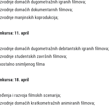
izvodnje domaćih dugometražnih igranih filmova;
oizvodnje domaćih dokumentarnih filmova;
izvodnje manjinskih koprodukciјa;
onkursa:
11. april
izvodnje domaćih dugometražnih debitantskih igranih filmova;
izvodnje studentskih završnih filmova;
mostalno snimljenog filma
onkursa:
18. april
đenja i razvoјa filmskih scenarija;
izvodnje domaćih kratkometražnih animiranih filmova;