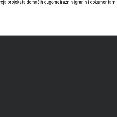
voјa proјekata domaćih dugometražnih igranih i dokumentarni