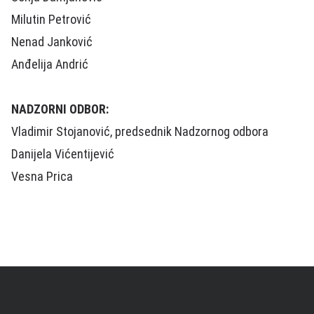
Milutin Petrović
Nenad Janković
Anđelija Andrić
NADZORNI ODBOR:
Vladimir Stojanović, predsednik Nadzornog odbora
Danijela Vićentijević
Vesna Prica