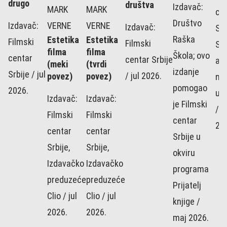
drugo
društva
Izdavač:
MARK
MARK
ce
Društvo
Izdavač:
VERNE
VERNE
Izdavač:
Srb
Raška
Estetika
Estetika
Filmski
Filmski
Sr
filma
filma
Škola; ovo
centar
centar Srbije
ak
(meki
(tvrdi
izdanje
Srbije / jul
/ jul 2026.
povez)
povez)
nau
pomogao
2026.
um
Izdavač:
Izdavač:
je Filmski
/ a
Filmski
Filmski
centar
20
centar
centar
Srbije u
Srbije,
Srbije,
okviru
Izdavačko
Izdavačko
programa
preduzeće
preduzeće
Prijatelj
Clio / jul
Clio / jul
knjige /
2026.
2026.
maj 2026.