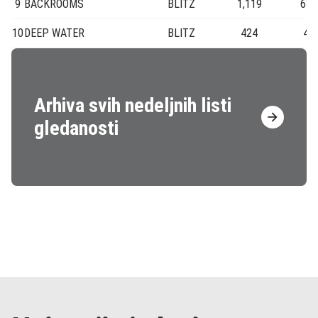
9
BACKROOMS
BLITZ
1,119
63,
10
DEEP WATER
BLITZ
424
4,1
Arhiva svih nedeljnih listi
gledanosti