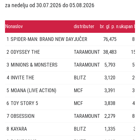
za nedelju od 30.07.2026 do 05.08.2026
No
naslov
distributer
br. gl. p. n.
ukupan br.
1
SPIDER-MAN: BRAND NEW DAY
JUČER
76,475
84,
2
ODYSSEY THE
TARAMOUNT
38,483
153
3
MINIONS & MONSTERS
TARAMOUNT
5,793
59,
4
INVITE THE
BLITZ
3,120
20,
5
MOANA (LIVE ACTION)
MCF
3,391
31,
6
TOY STORY 5
MCF
3,838
46,
7
OBSESSION
TARAMOUNT
2,279
88,
8
KAYARA
BLITZ
1,335
3,6