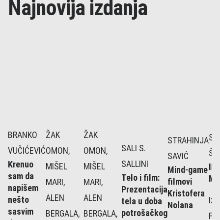
Najnovija izdanja
BRANKO
ŽAK
ŽAK
SL
STRAHINJA
SALI S.
VUČIĆEVIĆ
OMON,
OMON,
ŠI
SAVIĆ
SALLINI
Krenuo
MIŠEL
MIŠEL
IN
Mind-game
sam da
Telo i film:
MI
filmovi
MARI,
MARI,
napišem
Prezentacija
Kristofera
ALEN
ALEN
nešto
Izd
tela u doba
Nolana
sasvim
potrošačkog
BERGALA,
BERGALA,
Fil