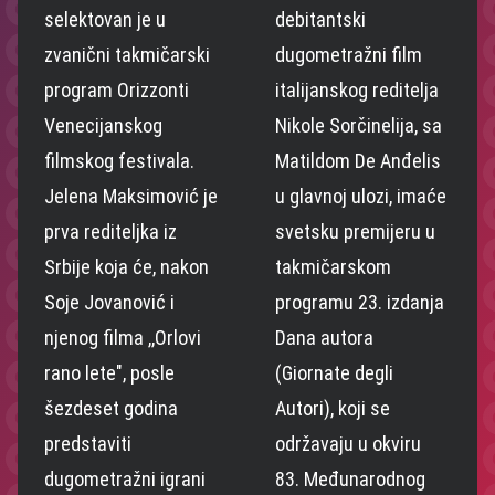
selektovan je u
debitantski
zvanični takmičarski
dugometražni film
program Orizzonti
italijanskog reditelja
Venecijanskog
Nikole Sorčinelija, sa
filmskog festivala.
Matildom De Anđelis
Jelena Maksimović je
u glavnoj ulozi, imaće
prva rediteljka iz
svetsku premijeru u
Srbije koja će, nakon
takmičarskom
Soje Jovanović i
programu 23. izdanja
njenog filma ,,Orlovi
Dana autora
rano lete", posle
(Giornate degli
šezdeset godina
Autori), koji se
predstaviti
održavaju u okviru
dugometražni igrani
83. Međunarodnog