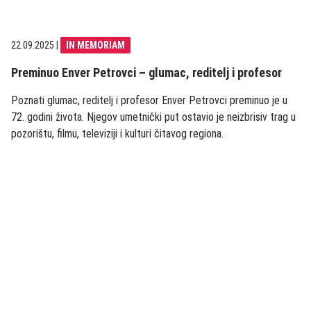
22.09.2025
|
IN MEMORIAM
Preminuo Enver Petrovci – glumac, reditelj i profesor
Poznati glumac, reditelj i profesor Enver Petrovci preminuo je u
72. godini života. Njegov umetnički put ostavio je neizbrisiv trag u
pozorištu, filmu, televiziji i kulturi čitavog regiona.