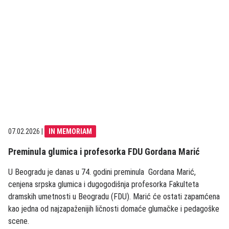
07.02.2026
|
IN MEMORIAM
Preminula glumica i profesorka FDU Gordana Marić
U Beogradu je danas u 74. godini preminula Gordana Marić,
cenjena srpska glumica i dugogodišnja profesorka Fakulteta
dramskih umetnosti u Beogradu (FDU). Marić će ostati zapamćena
kao jedna od najzapaženijih ličnosti domaće glumačke i pedagoške
scene.