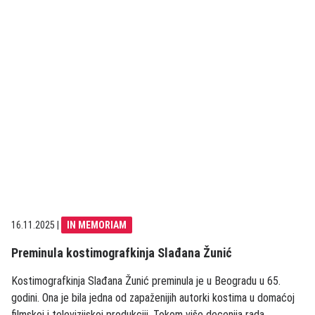
16.11.2025
|
IN MEMORIAM
Preminula kostimografkinja Slađana Žunić
Kostimografkinja Slađana Žunić preminula je u Beogradu u 65.
godini. Ona je bila jedna od zapaženijih autorki kostima u domaćoj
filmskoj i televizijskoj produkciji. Tokom više decenija rada