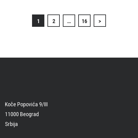
Кретање
1
2
…
16
>
чланака
Koče Popovića 9/III
11000 Beograd
Srbija