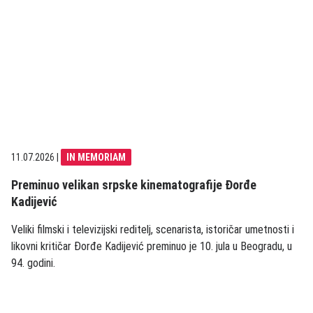
11.07.2026
|
IN MEMORIAM
Preminuo velikan srpske kinematografije Đorđe
Kadijević
Veliki filmski i televizijski reditelj, scenarista, istoričar umetnosti i
likovni kritičar Đorđe Kadijević preminuo je 10. jula u Beogradu, u
94. godini.