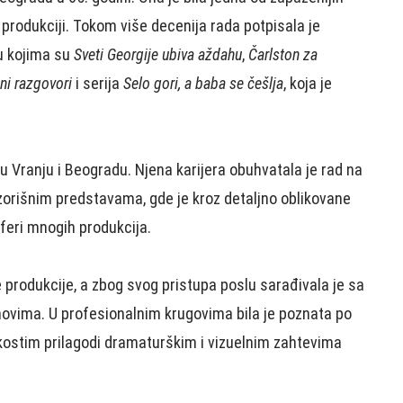
 produkciji. Tokom više decenija rada potpisala je
u kojima su
Sveti Georgije ubiva aždahu
,
Čarlston za
ni razgovori
i serija
Selo gori, a baba se češlja
, koja je
 u Vranju i Beogradu. Njena karijera obuhvatala je rad na
pozorišnim predstavama, gde je kroz detaljno oblikovane
feri mnogih produkcija.
produkcije, a zbog svog pristupa poslu sarađivala je sa
movima. U profesionalnim krugovima bila je poznata po
 kostim prilagodi dramaturškim i vizuelnim zahtevima