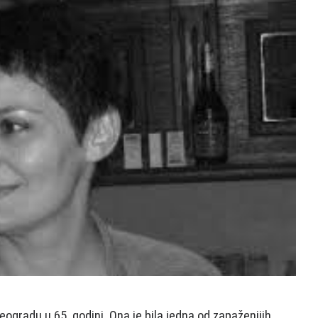
ogradu u 65. godini. Ona je bila jedna od zapaženijih