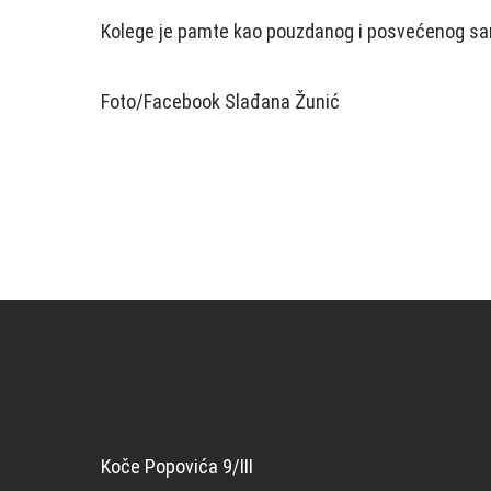
Kolege je pamte kao pouzdanog i posvećenog sa
Foto/Facebook Slađana Žunić
Koče Popovića 9/III