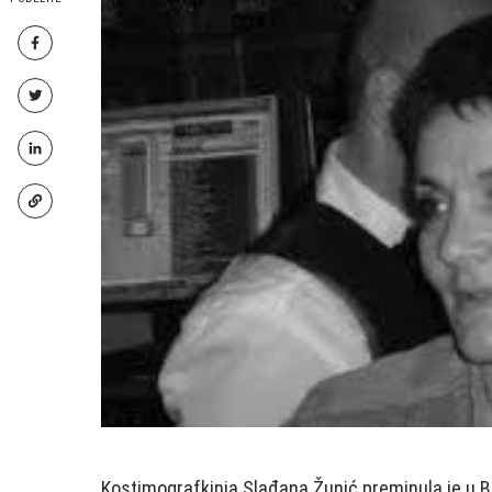
Kostimografkinja Slađana Žunić preminula je u Be