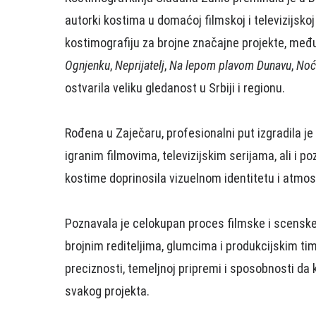
autorki kostima u domaćoj filmskoj i televizijskoj
kostimografiju za brojne značajne projekte, međ
Ognjenku
,
Neprijatelj
,
Na lepom plavom Dunavu
,
Noć
ostvarila veliku gledanost u Srbiji i regionu.
Rođena u Zaječaru, profesionalni put izgradila je
igranim filmovima, televizijskim serijama, ali i 
kostime doprinosila vizuelnom identitetu i atmos
Poznavala je celokupan proces filmske i scenske 
brojnim rediteljima, glumcima i produkcijskim ti
preciznosti, temeljnoj pripremi i sposobnosti da
svakog projekta.