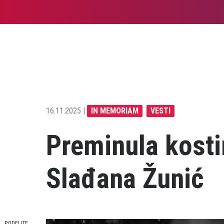
16.11.2025 |
IN MEMORIAM
VESTI
Preminula kost
Slađana Žunić
PODELITE