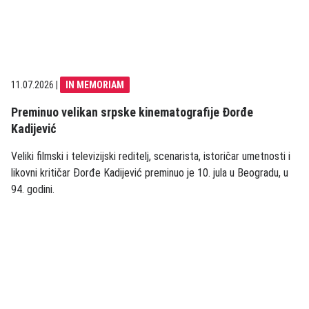
11.07.2026
|
IN MEMORIAM
Preminuo velikan srpske kinematografije Đorđe
Kadijević
Veliki filmski i televizijski reditelj, scenarista, istoričar umetnosti i
likovni kritičar Đorđe Kadijević preminuo je 10. jula u Beogradu, u
94. godini.