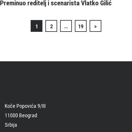
Preminuo reditelj i scenarista Vlatko Gilić
Кретање
1
2
…
19
>
чланака
Koče Popovića 9/III
11000 Beograd
Srbija