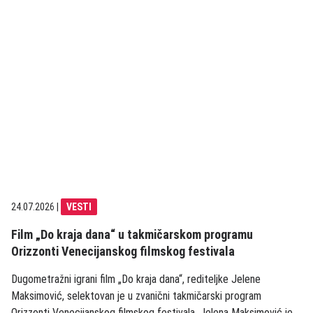
24.07.2026
|
VESTI
Film „Do kraja dana“ u takmičarskom programu
Orizzonti Venecijanskog filmskog festivala
Dugometražni igrani film „Do kraja dana“, rediteljke Jelene
Maksimović, selektovan je u zvanični takmičarski program
Orizzonti Venecijanskog filmskog festivala. Jelena Maksimović je