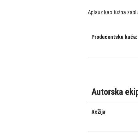
Aplauz kao tužna zab
Producentska kuća:
Autorska eki
Režija