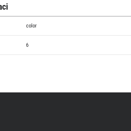
aci
color
6