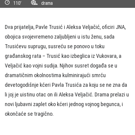
110’
drama
Dva prijatelja, Pavle Trusić i Aleksa Veljačić, oficiri JNA,
obojica svojevremeno zaljubljeni u istu ženu, sada
Trusićevu suprugu, susreću se ponovo u toku
građanskog rata – Trusić kao izbeglica iz Vukovara, a
Veljačić kao vojni sudija. Njihov susret događa se u
dramatičnim okolnostima kulminirajući smrću
devetogodišnje kćeri Pavla Trusića za koju se ne zna da
li joj je uistinu otac on ili Aleksa Veljačić. Drama prelazi u
novi ljubavni zaplet oko kćeri jednog vojnog begunca, i
okončaće se tragično.