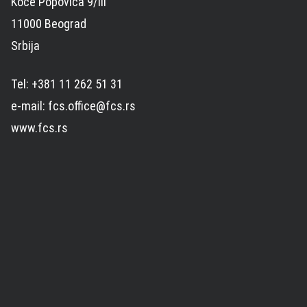
Koče Popovića 9/III
11000 Beograd
Srbija
Tel: +381 11 262 51 31
e-mail: fcs.office@fcs.rs
www.fcs.rs