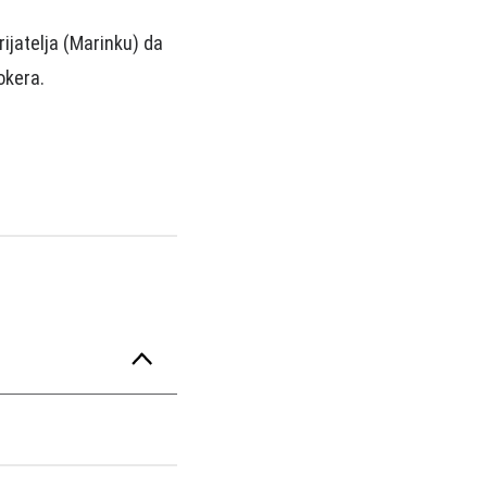
ijatelja (Marinku) da
okera.