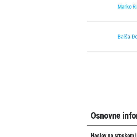
Marko Ri
Balša Ð
Osnovne info
Naslov na srpskom j