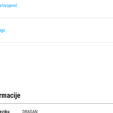
stivojević
ogo
rmacije
eziku
DRAGAN