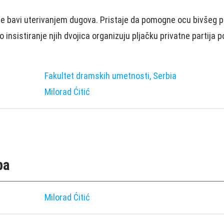
se bavi uterivanjem dugova. Pristaje da pomogne ocu bivšeg pr
 insistiranje njih dvojica organizuju pljačku privatne partija p
Fakultet dramskih umetnosti, Serbia
Milorad Ćitić
pa
Milorad Ćitić