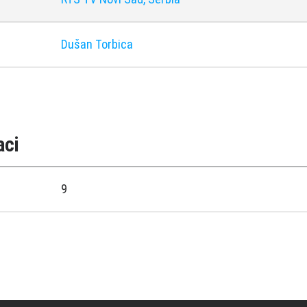
Dušan Torbica
aci
9