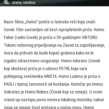
drama, omnibus
Naziv filma „Homo“ potiče iz latinske reči koja znači
čovek. Film sastavljen od šest isprepletenih priča. Homo
Faber (radni čovek) je priča o 30-godišnjem VIKTORU.
Tokom redovnog prijavljivanja na Zavod za zapošljavanje,
mora da prihvati da bude kopač grobova kako ne bi
izgubio zdravstveno osiguranje. Homo Adorans (čovek
koji obožava) priča je o udovici PETRI, koja vara
pohlepnog sveštenika HRISTA. Homo Ludens je priča o
PAOLI i njenoj zavisnosti od kockanja. Komičar po imenu
Sokrates je Homo Ridens (Čovek koji se smeje). U svom
stand-up nastupu javno ismeva lokalnog moćnika, nakon
čega se njegov život pretvara u noćnu moru. Homo