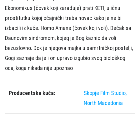
Ekonomikus (čovek koji zarađuje) prati KETI, uličnu
prostitutku kojoj očajnički treba novac kako je ne bi
izbacili iz kuće. Homo Amans (čovek koji voli). Dečak sa
Daunovim sindromom, kojeg je Bog kaznio da voli
bezuslovno. Dok je njegova majka u samrtničkoj postelji,
Gogi saznaje da je i on upravo izgubio svog biološkog
oca, koga nikada nije upoznao
Producentska kuća:
Skopje Film Studio,
North Macedonia