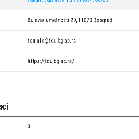
Bulevar umetnosti 20, 11070 Beograd
fduinfo@fdu.bg.ac.rs
https://fdu.bg.ac.rs/
aci
3