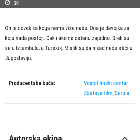
36’
On je čovek za koga nema više nade. Ona je devojka za
koju nada postoji. Čak i ako ne ostanu zajedno. Sreli su
se u Istambulu, u Turskoj. Mislili su da nikad neće stići u
Jugoslaviju.
Producentska kuća:
Vojnofilmski centar
Zastava film, Serbia
Autorska ekipa