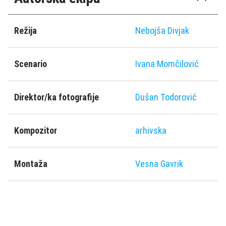
Režija
Nebojša Divjak
Scenario
Ivana Momčilović
Direktor/ka fotografije
Dušan Todorović
Kompozitor
arhivska
Montaža
Vesna Gavrik