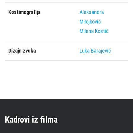
Kostimografija
Aleksandra
Milojković
Milena Kostić
Dizajn zvuka
Luka Barajević
Kadrovi iz filma