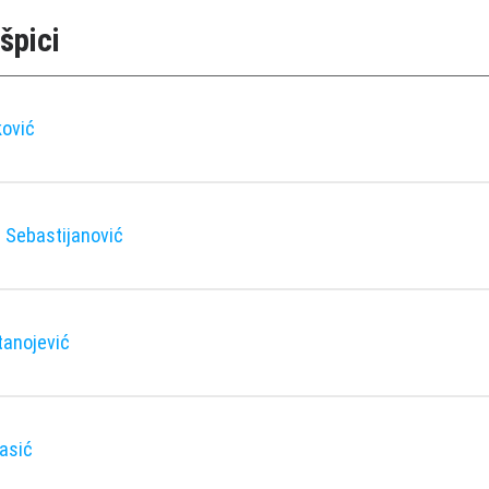
špici
ković
 Sebastijanović
tanojević
asić