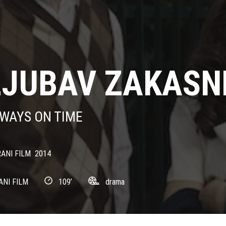
LJUBAV ZAKASN
ALWAYS ON TIME
ANI FILM
2014
ANI FILM
109’
drama