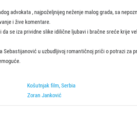
dog advokata , najpoželjnijeg neženje malog grada, sa nep
ovanje i žive komentare.
i da se iza prividne slike idilične ljubavi i bračne sreće krije
ca Sebastijanović u uzbudljivoj romantičnoj priči o potrazi za p
 nemoguće.
Košutnjak film, Serbia
Zoran Janković