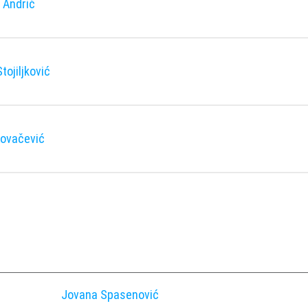
 Andrić
tojiljković
Kovačević
Jovana Spasenović