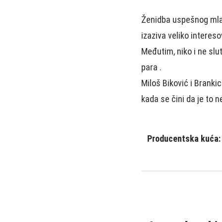
Ženidba uspešnog mla
izaziva veliko interes
Međutim, niko i ne slut
para .
Miloš Biković i Branki
kada se čini da je to
Producentska kuća: