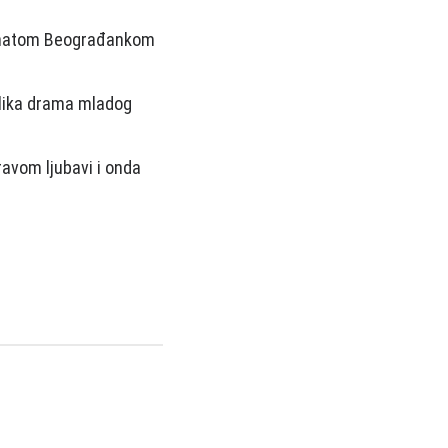
oznatom Beograđankom
 velika drama mladog
ravom ljubavi i onda