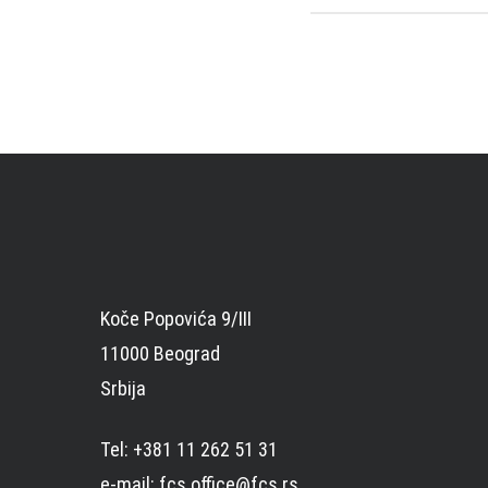
Koče Popovića 9/III
11000 Beograd
Srbija
Tel: +381 11 262 51 31
e-mail: fcs.office@fcs.rs