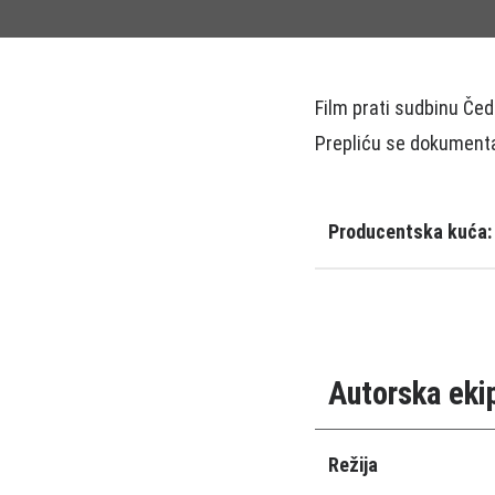
Film prati sudbinu Če
Prepliću se dokumentar
Producentska kuća:
Autorska eki
Režija