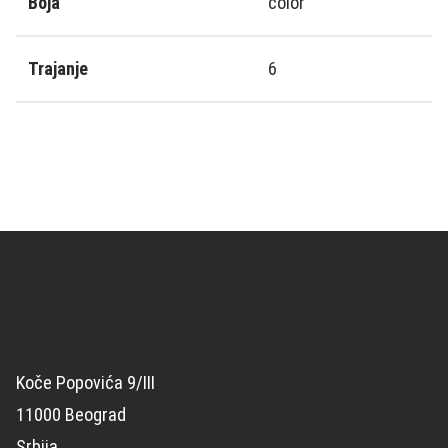
Boja
color
Trajanje
6
Koče Popovića 9/III
11000 Beograd
Srbija