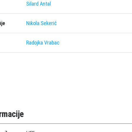
Silard Antal
ije
Nikola Sekerić
Radojka Vrabac
rmacije