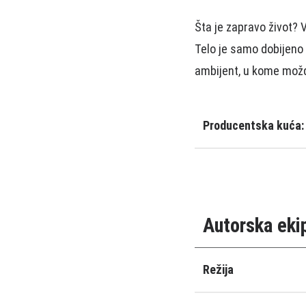
Šta je zapravo život?
Telo je samo dobijeno ”
ambijent, u kome možda
Producentska kuća:
Autorska eki
Režija