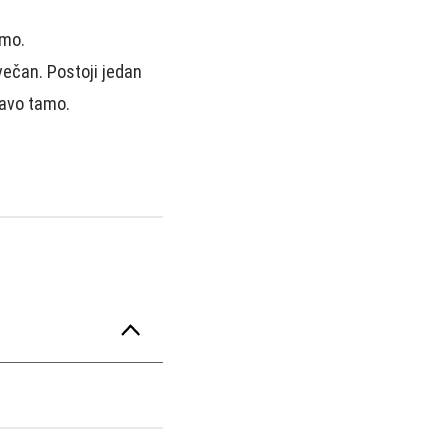
imo.
 večan. Postoji jedan
ravo tamo.