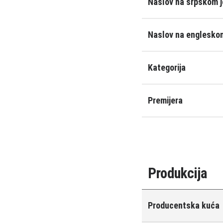
Naslov na srpskom j
Naslov na engleskom
Kategorija
Premijera
Produkcija
Producentska kuća