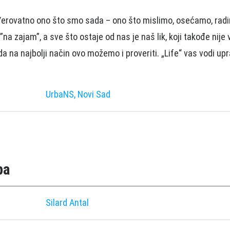
 Verovatno ono što smo sada – ono što mislimo, osećamo, rad
na zajam”, a sve što ostaje od nas je naš lik, koji takođe nije
 na najbolji način ovo možemo i proveriti. „Life“ vas vodi up
UrbaNS, Novi Sad
pa
Silard Antal