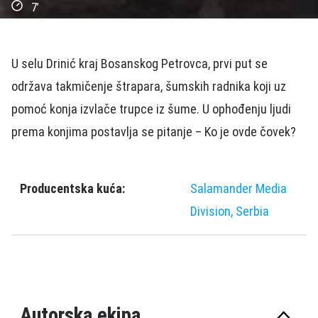
7’
U selu Drinić kraј Bosanskog Petrovca, prvi put se
održava takmičenje štrapara, šumskih radnika koјi uz
pomoć konja izvlače trupce iz šume. U ophođenju ljudi
prema konjima postavlja se pitanje – Ko јe ovde čovek?
Producentska kuća:
Salamander Media
Division, Serbia
Autorska ekipa