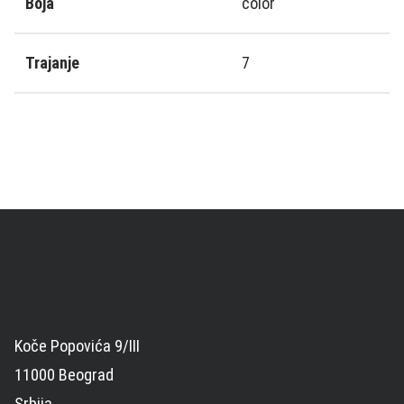
Boja
color
Trajanje
7
Koče Popovića 9/III
11000 Beograd
Srbija